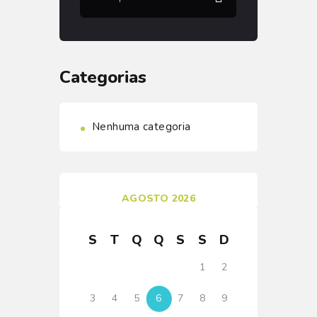
por:
Categorias
Nenhuma categoria
AGOSTO 2026
S
T
Q
Q
S
S
D
1
2
3
4
5
6
7
8
9