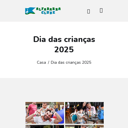
ALFABARRA CLUBE
BARRA DA TIJUCA
Dia das crianças
HOME
2025
ESPAÇOS
PROGRAMAÇÃO
Casa
Dia das crianças 2025
ATIVIDADES
SOCIAL
O CLUBE
NOTICÍAS
OUVIDORIA
AC25-149
AC25-139