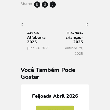
Share:
Navegação
POST
PRÓXIMO
ANTERIOR
POST
de
Arraiá
Dia-das-
Post
Alfabarra
crianças-
2025
2025
julho 24, 2025
outubro 29,
2025
Você Também Pode
Gostar
Feijoada Abril 2026