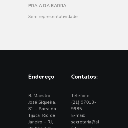
PRAIA DA BARRA
Sem representatividade
Endereço
Contatos:
R. Maestro
Telefone:
José Siqueira,
(21) 97013-
81 – Barra da
9985
Tijuca, Rio de
E-mail:
Janeiro – RJ,
secretaria@al