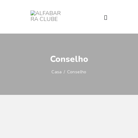
ALFABARRA CLUBE
BARRA DA TIJUCA
HOME
Conselho
ESPAÇOS
PROGRAMAÇÃO
Casa
Conselho
ATIVIDADES
SOCIAL
O CLUBE
NOTICÍAS
OUVIDORIA