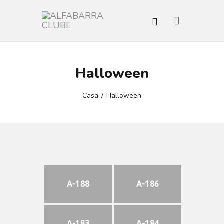
ALFABARRA CLUBE
BARRA DA TIJUCA
Halloween
HOME
ESPAÇOS
Casa
Halloween
PROGRAMAÇÃO
ATIVIDADES
SOCIAL
O CLUBE
NOTICÍAS
OUVIDORIA
A-188
A-186
A-183
A-184