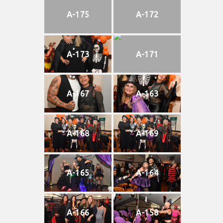
A-175
A-172
A-173
A-171
A-167
A-163
A-168
A-169
A-165
A-164
A-166
A-158