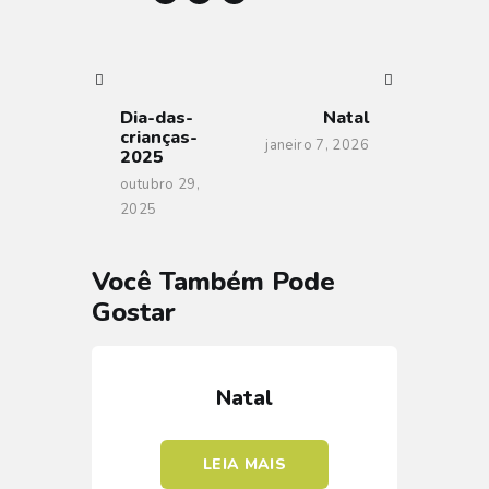
Navegação
POST
PRÓXIMO
ANTERIOR
POST
de
Dia-das-
Natal
Post
crianças-
janeiro 7, 2026
2025
outubro 29,
2025
Você Também Pode
Gostar
Natal
LEIA MAIS