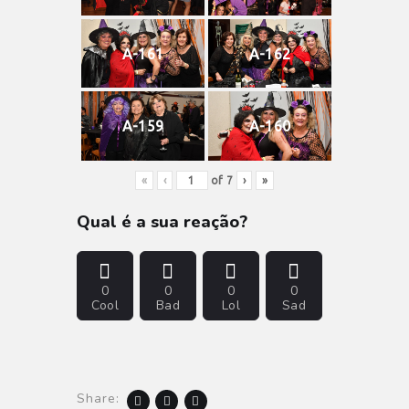
A-161
A-162
A-159
A-160
«
‹
of
7
›
»
Qual é a sua reação?
0
0
0
0
Cool
Bad
Lol
Sad
Share: